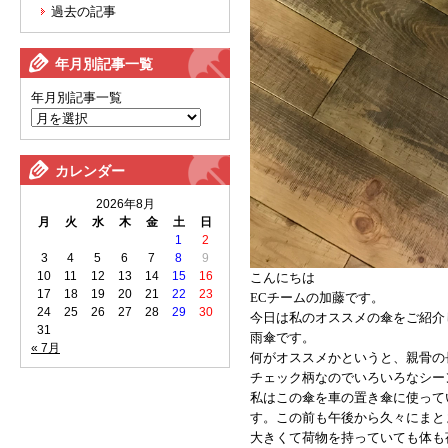
過去の記事
年月別記事一覧
年月別記事一覧
カレンダー
2026年8月
月
火
水
木
金
土
日
1
2
3
4
5
6
7
8
9
10
11
12
13
14
15
16
こんにちは
17
18
19
20
21
22
23
ECチームの加藤です。
24
25
26
27
28
29
30
今日は私のオススメの傘をご紹介
31
雨傘です。
« 7月
何がオススメかというと、親骨の
チェック柄なのでいろいろなシー
私はこの傘を車の置き傘に使って
す。この前も午後から久々にまと
大きくて荷物を持っていても体も