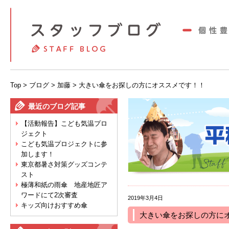
Top
>
ブログ
>
加藤
> 大きい傘をお探しの方にオススメです！！
最近のブログ記事
【活動報告】こども気温プロ
ジェクト
こども気温プロジェクトに参
加します！
東京都暑さ対策グッズコンテ
スト
極薄和紙の雨傘 地産地匠ア
ワードにて2次審査
2019年3月4日
キッズ向けおすすめ傘
大きい傘をお探しの方に