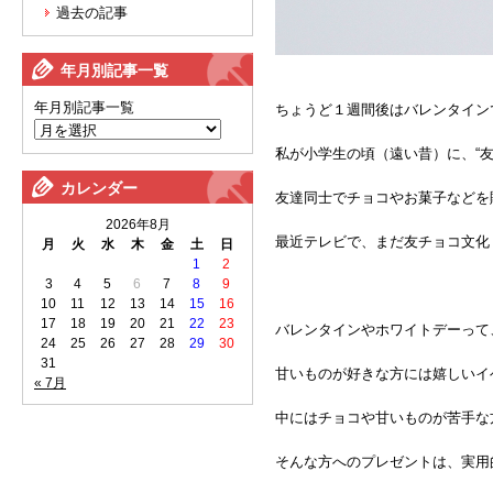
過去の記事
年月別記事一覧
年月別記事一覧
ちょうど１週間後はバレンタイン
私が小学生の頃（遠い昔）に、“
カレンダー
友達同士でチョコやお菓子などを
2026年8月
最近テレビで、まだ友チョコ文化
月
火
水
木
金
土
日
1
2
3
4
5
6
7
8
9
10
11
12
13
14
15
16
17
18
19
20
21
22
23
バレンタインやホワイトデーって
24
25
26
27
28
29
30
31
甘いものが好きな方には嬉しいイ
« 7月
中にはチョコや甘いものが苦手な
そんな方へのプレゼントは、実用