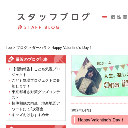
Top
>
ブログ
>
ダーハラ
> Happy Valentine’s Day！
最近のブログ記事
【活動報告】こども気温プロ
ジェクト
こども気温プロジェクトに参
加します！
東京都暑さ対策グッズコンテ
スト
極薄和紙の雨傘 地産地匠ア
ワードにて2次審査
2019年2月7日
キッズ向けおすすめ傘
Happy Valentine’s Day！