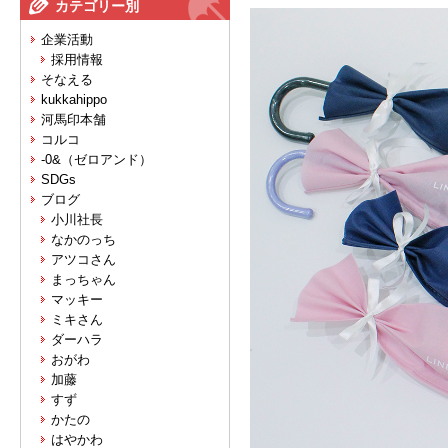
カテゴリー別
企業活動
採用情報
そなえる
kukkahippo
河馬印本舗
コルコ
-0&（ゼロアンド）
SDGs
ブログ
小川社長
なかのっち
アツコさん
まっちゃん
マッキー
ミキさん
ダーハラ
おがわ
加藤
すず
かたの
はやかわ